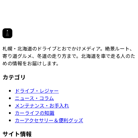
対応エリア
札幌市
小樽市
江別市
石狩市
北広島市
千歳市
恵庭市
岩見沢市
ホクドラ
札幌・北海道のドライブとおでかけメディア。絶景ルート、
寄り道グルメ、冬道の走り方まで。北海道を車で走る人のた
めの情報をお届けします。
カテゴリ
ドライブ・レジャー
ニュース・コラム
メンテナンス・お手入れ
カーライフの知識
カーアクセサリー＆便利グッズ
サイト情報