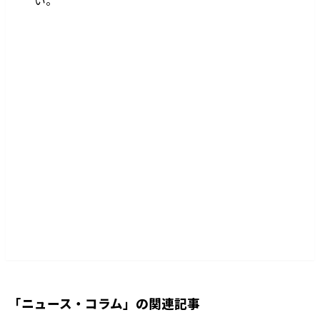
出張買取サポート札幌
PR
平均査定UP
無料査定
+¥
0
30秒
「
ニュース・コラム
」の関連記事