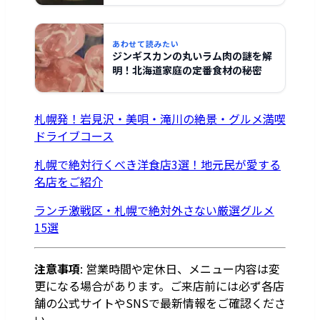
あわせて読みたい
ジンギスカンの丸いラム肉の謎を解
明！北海道家庭の定番食材の秘密
札幌発！岩見沢・美唄・滝川の絶景・グルメ満喫
ドライブコース
札幌で絶対行くべき洋食店3選！地元民が愛する
名店をご紹介
ランチ激戦区・札幌で絶対外さない厳選グルメ
15選
注意事項
: 営業時間や定休日、メニュー内容は変
更になる場合があります。ご来店前には必ず各店
舗の公式サイトやSNSで最新情報をご確認くださ
い。