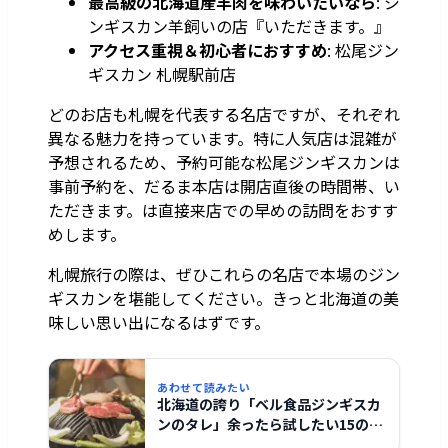
最高級の北海道産羊肉を味わいたいなら
: ジ
ンギスカン羊飼いの店『いただきます。』
アクセス重視＆初心者におすすめ
: 松尾ジン
ギスカン 札幌駅前店
どのお店も札幌を代表する名店ですが、それぞれ
異なる魅力を持っています。特に人気店は混雑が
予想されるため、予約可能な松尾ジンギスカンは
事前予約を、だるま本店は開店直後の時間帯、い
ただきます。は直接来店での早めの訪問をおすす
めします。
札幌旅行の際は、ぜひこれらの名店で本場のジン
ギスカンを堪能してください。きっと北海道の美
味しい思い出になるはずです。
あわせて読みたい
北海道の誇り「ベル食品ジンギスカ
ンのタレ」余ったら試したい15の絶
品アレンジ