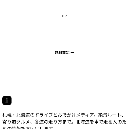
PR
車を高く売るなら
出張買取サポート札幌
海外輸出直販で高価買取
無料査定 →
対応エリア
札幌市
小樽市
江別市
石狩市
北広島市
千歳市
恵庭市
岩見沢市
ホクドラ
札幌・北海道のドライブとおでかけメディア。絶景ルート、
寄り道グルメ、冬道の走り方まで。北海道を車で走る人のた
めの情報をお届けします。