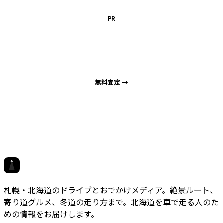
PR
車を高く売るなら
出張買取サポート札幌
海外輸出直販で高価買取
無料査定 →
対応エリア
札幌市
小樽市
江別市
石狩市
北広島市
千歳市
恵庭市
岩見沢市
ホクドラ
札幌・北海道のドライブとおでかけメディア。絶景ルート、
寄り道グルメ、冬道の走り方まで。北海道を車で走る人のた
めの情報をお届けします。