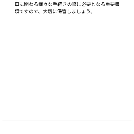
車に関わる様々な手続きの際に必要となる重要書
類ですので、大切に保管しましょう。
出張買取サポート札幌
PR
平均査定UP
無料査定
+¥
0
30秒