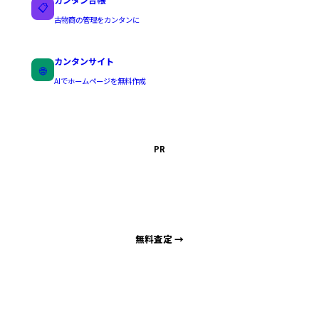
📋
古物商の管理をカンタンに
カンタンサイト
🌐
AIでホームページを無料作成
PR
車を高く売るなら
出張買取サポート札幌
海外輸出直販で高価買取
無料査定 →
対応エリア
札幌市
小樽市
江別市
石狩市
北広島市
千歳市
恵庭市