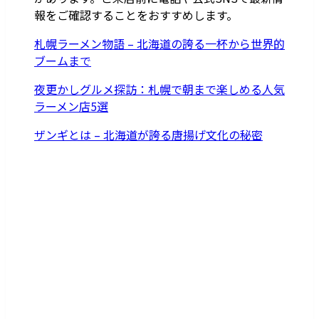
報をご確認することをおすすめします。
札幌ラーメン物語 – 北海道の誇る一杯から世界的
ブームまで
夜更かしグルメ探訪：札幌で朝まで楽しめる人気
ラーメン店5選
ザンギとは – 北海道が誇る唐揚げ文化の秘密
出張買取サポート札幌
PR
平均査定UP
無料査定
+¥
0
30秒